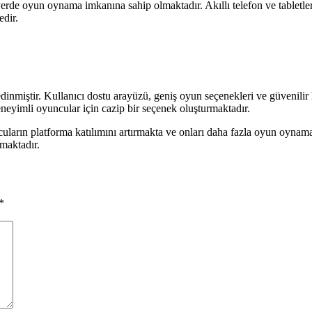
erde oyun oynama imkanına sahip olmaktadır. Akıllı telefon ve tabletler
edir.
nmiştir. Kullanıcı dostu arayüzü, geniş oyun seçenekleri ve güvenilir hi
neyimli oyuncular için cazip bir seçenek oluşturmaktadır.
cuların platforma katılımını artırmakta ve onları daha fazla oyun oyna
kmaktadır.
*