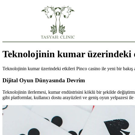
Teknolojinin kumar üzerindeki et
Teknolojinin kumar üzerindeki etkileri Pinco casino ile yeni bir bakış 
Dijital Oyun Dünyasında Devrim
Teknolojinin ilerlemesi, kumar endüstrisini köklü bir şekilde değiştirm
gibi platformlar, kullanıcı dostu arayüzleri ve geniş oyun yelpazesi il