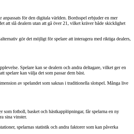
r anpassats för den digitala världen. Bordsspel erbjuder en mer
et att slå dealern utan att gå över 21, vilket kräver både skicklighet
ternativ gör det möjligt för spelare att interagera med riktiga dealers,
upplevelse. Spelare kan se dealern och andra deltagare, vilket ger en
r att spelare kan välja det som passar dem bäst.
imension av spelandet som saknas i traditionella slotspel. Många live
ter som fotboll, basket och hästkapplöpningar, får spelarna en ny
a sina vinster.
stationer, spelarnas statistik och andra faktorer som kan påverka