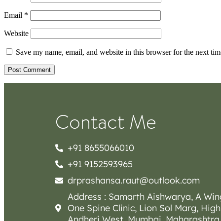
Email
*
Website
Save my name, email, and website in this browser for the next ti
Contact Me
+91 8655066010
+91 9152593965
drprashansa.raut@outlook.com
Address : Samarth Aishwarya, A Win
One Spine Clinic, Lion Sol Marg, High
Andheri West, Mumbai, Maharashtra