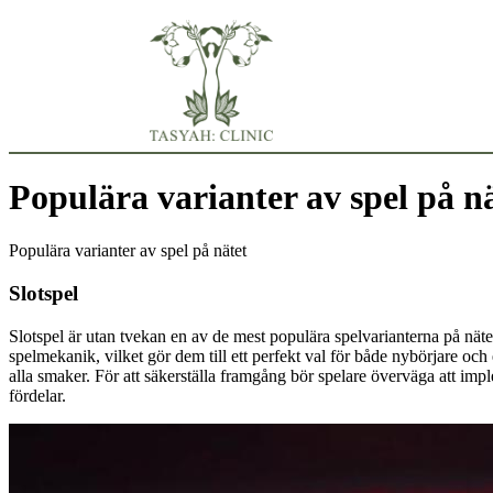
Populära varianter av spel på n
Populära varianter av spel på nätet
Slotspel
Slotspel är utan tvekan en av de mest populära spelvarianterna på näte
spelmekanik, vilket gör dem till ett perfekt val för både nybörjare och 
alla smaker. För att säkerställa framgång bör spelare överväga att imple
fördelar.