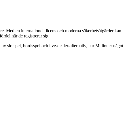
elare. Med en internationell licens och moderna säkerhetsåtgärder kan
rdel när de registrerar sig.
 slotspel, bordsspel och live-dealer-alternativ, har Millioner något