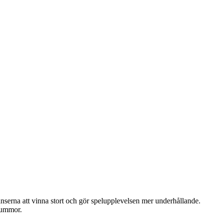
nserna att vinna stort och gör spelupplevelsen mer underhållande.
 summor.