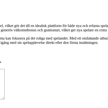
pel, vilket gör det till en idealisk plattform för både nya och erfarna sp
generös välkomstbonus och gratissnurr, vilket ger nya spelare en extra fö
 kan fokusera på det roliga med spelandet. Med ett omfattande utbud av
igång med sin spelupplevelse direkt efter den första insättningen.
*