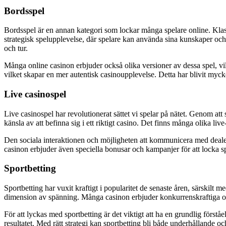
Bordsspel
Bordsspel är en annan kategori som lockar många spelare online. Klass
strategisk spelupplevelse, där spelare kan använda sina kunskaper och st
och tur.
Många online casinon erbjuder också olika versioner av dessa spel, vilke
vilket skapar en mer autentisk casinoupplevelse. Detta har blivit myck
Live casinospel
Live casinospel har revolutionerat sättet vi spelar på nätet. Genom att
känsla av att befinna sig i ett riktigt casino. Det finns många olika liv
Den sociala interaktionen och möjligheten att kommunicera med dealern 
casinon erbjuder även speciella bonusar och kampanjer för att locka spe
Sportbetting
Sportbetting har vuxit kraftigt i popularitet de senaste åren, särskilt
dimension av spänning. Många casinon erbjuder konkurrenskraftiga odds
För att lyckas med sportbetting är det viktigt att ha en grundlig förstå
resultatet. Med rätt strategi kan sportbetting bli både underhållande o