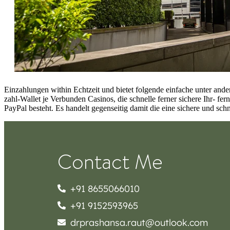
Einzahlungen within Echtzeit und bietet folgende einfache unter ander
zahl-Wallet je Verbunden Casinos, die schnelle ferner sichere Ihr- fe
PayPal besteht. Es handelt gegenseitig damit die eine sichere und sch
Contact Me
+91 8655066010
+91 9152593965
drprashansa.raut@outlook.com