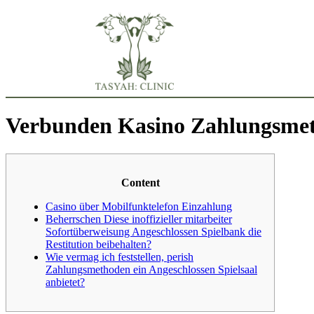
Verbunden Kasino Zahlungsmet
Content
Casino über Mobilfunktelefon Einzahlung
Beherrschen Diese inoffizieller mitarbeiter
Sofortüberweisung Angeschlossen Spielbank die
Restitution beibehalten?
Wie vermag ich feststellen, perish
Zahlungsmethoden ein Angeschlossen Spielsaal
anbietet?