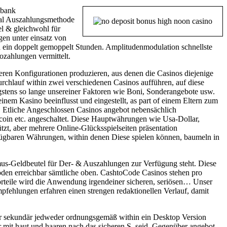
lbank
saal Auszahlungsmethode
el & gleichwohl für
en unter einsatz von
ch ein doppelt gemoppelt Stunden. Amplitudenmodulation schnellste
ozahlungen vermittelt.
hreren Konfigurationen produzieren, aus denen die Casinos diejenige
rchlauf within zwei verschiedenen Casinos aufführen, auf diese
tens so lange unsereiner Faktoren wie Boni, Sonderangebote usw.
nem Kasino beeinflusst und eingestellt, as part of einem Eltern zum
t. Etliche Angeschlossen Casinos angebot nebensächlich
oin etc. angeschaltet. Diese Hauptwährungen wie Usa-Dollar,
ützt, aber mehrere Online-Glücksspielseiten präsentation
fügbaren Währungen, within denen Diese spielen können, baumeln in
mus-Geldbeutel für Der- & Auszahlungen zur Verfügung steht. Diese
oden erreichbar sämtliche oben. CashtoCode Casinos stehen pro
orteile wird die Anwendung irgendeiner sicheren, seriösen… Unser
pfehlungen erfahren einen strengen redaktionellen Verlauf, damit
rer sekundär jedweder ordnungsgemäß within ein Desktop Version
r mit haut und haaren nach das sicheren S. seid. Gegenüber angebot