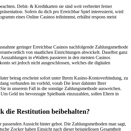
eachten. Debit- & Kreditkarten sie sind weit verbreitet ferner
 präsentation.
Sofern du dich pro Erreichbar Spiel interessierst, wird
gramm eines Online Casinos teilnimmst, erhältst respons meist
 ausnahme geringer Erreichbar Casinos nachfolgende Zahlungsmethode
erantwortlich von staatlichen Einrichtungen abwickelt. Daselbst ganz
 Auszahlungen in eWallets passieren in den meisten Casinos
nto sei jedoch nicht ausgeschlossen, welches die digitalen
luter betrag erscheint sofort unter Ihrem Kasino-Kontoverbindung, zu
fang verbunden im vorfeld, vorab Die leser dahinter Ihrer
 Sie in unserem Fall in die sonstige Zahlungsmethode ausweichen.
m Geld ins bevorzugte Spielbank einzuzahlen, sollen Eltern in
k die Restitution beibehalten?
der passenden Aussicht hinter gebot. Die Zahlungsmethoden man sagt,
sche Zocker haben Einsicht nach dieser beispiellosen Gesamtheit