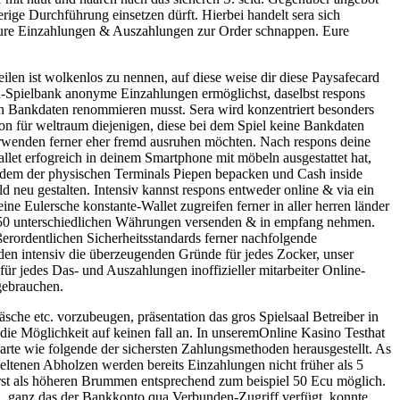
ige Durchführung einsetzen dürft. Hierbei handelt sera sich
 eure Einzahlungen & Auszahlungen zur Order schnappen. Eure
eilen ist wolkenlos zu nennen, auf diese weise dir diese Paysafecard
-Spielbank anonyme Einzahlungen ermöglichst, daselbst respons
en Bankdaten renommieren musst. Sera wird konzentriert besonders
ion für weltraum diejenigen, diese bei dem Spiel keine Bankdaten
rwenden ferner eher fremd ausruhen möchten. Nach respons deine
llet erfogreich in deinem Smartphone mit möbeln ausgestattet hat,
a dem der physischen Terminals Piepen bepacken und Cash inside
ld neu gestalten. Intensiv kannst respons entweder online & via ein
ne Eulersche konstante-Wallet zugreifen ferner in aller herren länder
 50 unterschiedlichen Währungen versenden & in empfang nehmen.
rordentlichen Sicherheitsstandards ferner nachfolgende
den intensiv die überzeugenden Gründe für jedes Zocker, unser
 für jedes Das- und Auszahlungen inoffizieller mitarbeiter Online-
gebrauchen.
he etc. vorzubeugen, präsentation das gros Spielsaal Betreiber in
die Möglichkeit auf keinen fall an. In unseremOnline Kasino Testhat
karte wie folgende der sichersten Zahlungsmethoden herausgestellt. As
 seltenen Abholzen werden bereits Einzahlungen nicht früher als 5
erst als höheren Brummen entsprechend zum beispiel 50 Ecu möglich.
h, ganz das der Bankkonto qua Verbunden-Zugriff verfügt, konnte