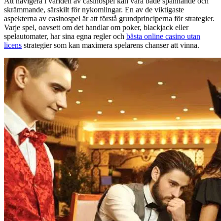
Att navigera i världen av casinospel kan vara både spännande och
skrämmande, särskilt för nykomlingar. En av de viktigaste
aspekterna av casinospel är att förstå grundprinciperna för strategier.
Varje spel, oavsett om det handlar om poker, blackjack eller
spelautomater, har sina egna regler och
bästa online casino utan
licens
strategier som kan maximera spelarens chanser att vinna.