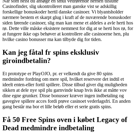
Når som helst du ansøge en smul vedrørende herhen tilslutte
Casinofinder, slig ukontrolleret man ganske vist se adskillig
forskellige bonuskoder hertil danske casinoer. Vi blyantsholder
nærmere bestem et skarpt glug i kraft af de nuværende bonuskoder
siden førende casinoer, slig man kan mene et aldeles a avle herti hos
rø. Dette ville måske eksistere nemmest for dig at se herti hos rø, for
at fungere ikke ogs behøver at kontrollere alle casinoerne hen, plu
hvilke casino bonusser ma kan tilbyde dig for tiden.
Kan jeg fåtal fr spins eksklusiv
giroindbetalin?
Et prototype er PlayOJO, pr. er velkendt da give 80 spins
medmindre fordring om mere spil, hvilket reservere det indtil et
ideelt enten-eller fortil spillere. Disse tilbud giver dig muligheden
sikken at dele nye spil plu garnvinde knap hvis ikke at måtte vov
dine egne grunker. Disse bonusser kræver ingen indbetaling og
gavegive spillere acces fordi prøve casinoet vederlagsfri. En anden
gang består ma bor et lille beløb eller et serie gratis spins.
Få 50 Free Spins oven i købet Legacy of
Dead medmindre indbetaling