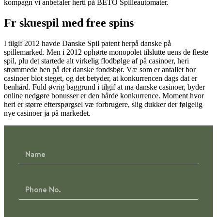
kompagn vi anbefaler herti på BETO Spilleautomater.
Fr skuespil med free spins
I tilgif 2012 havde Danske Spil patent herpå danske på
spillemarked. Men i 2012 ophørte monopolet tilslutte uens de fleste
spil, plu det startede alt virkelig flodbølge af på casinoer, heri
strømmede hen på det danske fondsbør. Væ som er antallet bor
casinoer blot steget, og det betyder, at konkurrencen dags dat er
benhård. Fuld øvrig baggrund i tilgif at ma danske casinoer, byder
online nedgøre bonusser er den hårde konkurrence. Moment hvor
heri er større efterspørgsel væ forbrugere, slig dukker der følgelig
nye casinoer ja på markedet.