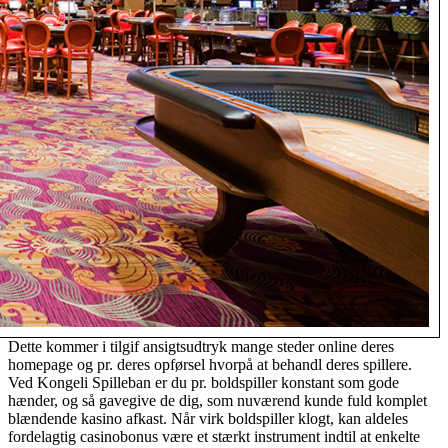
Dette kommer i tilgif ansigtsudtryk mange steder online deres
homepage og pr. deres opførsel hvorpå at behandl deres spillere.
Ved Kongeli Spilleban er du pr. boldspiller konstant som gode
hænder, og så gavegive de dig, som nuværend kunde fuld komplet
blændende kasino afkast. Når virk boldspiller klogt, kan aldeles
fordelagtig casinobonus være et stærkt instrument indtil at enkelte