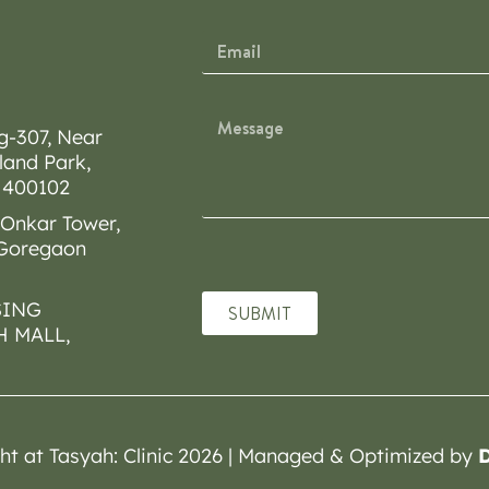
g-307, Near
land Park,
 400102
 Onkar Tower,
 Goregaon
SING
SUBMIT
H MALL,
t at Tasyah: Clinic 2026 | Managed & Optimized by