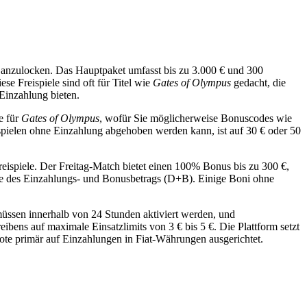
 anzulocken. Das Hauptpaket umfasst bis zu 3.000 € und 300
e Freispiele sind oft für Titel wie
Gates of Olympus
gedacht, die
Einzahlung bieten.
e für
Gates of Olympus
, wofür Sie möglicherweise Bonuscodes wie
ielen ohne Einzahlung abgehoben werden kann, ist auf 30 € oder 50
ispiele. Der Freitag-Match bietet einen 100% Bonus bis zu 300 €,
he des Einzahlungs- und Bonusbetrags (D+B). Einige Boni ohne
 müssen innerhalb von 24 Stunden aktiviert werden, und
ns auf maximale Einsatzlimits von 3 € bis 5 €. Die Plattform setzt
ote primär auf Einzahlungen in Fiat-Währungen ausgerichtet.