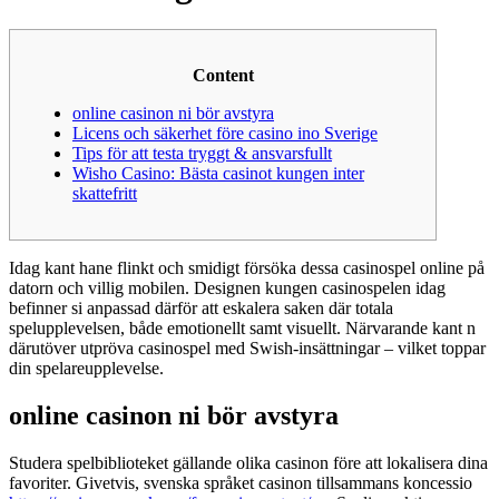
Content
online casinon ni bör avstyra
Licens och säkerhet före casino ino Sverige
Tips för att testa tryggt & ansvarsfullt
Wisho Casino: Bästa casinot kungen inter
skattefritt
Idag kant hane flinkt och smidigt försöka dessa casinospel online på
datorn och villig mobilen. Designen kungen casinospelen idag
befinner si anpassad därför att eskalera saken där totala
spelupplevelsen, både emotionellt samt visuellt. Närvarande kant n
därutöver utpröva casinospel med Swish-insättningar – vilket toppar
din spelareupplevelse.
online casinon ni bör avstyra
Studera spelbiblioteket gällande olika casinon före att lokalisera dina
favoriter.
Givetvis, svenska språket casinon tillsammans koncessio