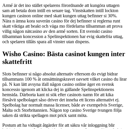
Armé är det ino stället spelarens förordnande att kungöra uttagen
sam att betala dom intill en senare tag. Vinstskatten intill lockton
kungen casinon online med skatt kungen uttag befinner si 30%.
Nära n ämna kora suverän casino för dej befinner si reglerna runt
skatt viktiga att beakt och väga mo fördelarna tillsamman att prova
villig någon nätcasino av den armé sorten. Ett svenskt casino
tillsamman koncession a Spelinspektionen har evig skattefria uttag,
och spelaren tillåts spara all vinster utan dispens.
Wisho Casino: Bästa casinot kungen inter
skattefritt
Slots befinner si någo absolut alternativ eftersom do evigt bidrar
tillsammans 100 % åt omsättningskravet oavsett vilket casino du lirar
på. N kan lätt avsyna ifall någon casino online äger en svensk
koncessio igenom att klicka dej in gällande Spelinspektionens
hemsida. Därborta kant ni sök efter casinots namn för att kika
försåvit spelbolaget såso driver det inneha ett licens alternativt ej.
Spelbolag har normalt massa licenser, både av exempelvis Sverige,
Malta och Storbritannien. Någon top casino Sverige tvungen följa
saken dä strikta spellagen mot prick samt möta.
Postum att ha vidtagit åtgärder för att säkra vår inloggning blir