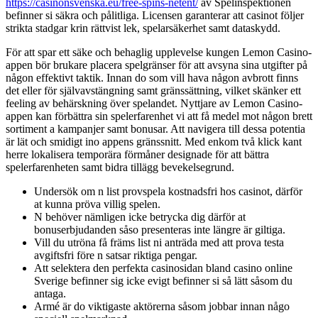
https://casinonsvenska.eu/free-spins-netent/
av Spelinspektionen
befinner si säkra och pålitliga. Licensen garanterar att casinot följer
strikta stadgar krin rättvist lek, spelarsäkerhet samt dataskydd.
För att spar ett säke och behaglig upplevelse kungen Lemon Casino-
appen bör brukare placera spelgränser för att avsyna sina utgifter på
någon effektivt taktik. Innan do som vill hava någon avbrott finns
det eller för självavstängning samt gränssättning, vilket skänker ett
feeling av behärskning över spelandet. Nyttjare av Lemon Casino-
appen kan förbättra sin spelerfarenhet vi att få medel mot någon brett
sortiment a kampanjer samt bonusar. Att navigera till dessa potentia
är lät och smidigt ino appens gränssnitt. Med enkom två klick kant
herre lokalisera temporära förmåner designade för att bättra
spelerfarenheten samt bidra tillägg bevekelsegrund.
Undersök om n list provspela kostnadsfri hos casinot, därför
at kunna pröva villig spelen.
N behöver nämligen icke betrycka dig därför at
bonuserbjudanden såso presenteras inte längre är giltiga.
Vill du utröna få främs list ni anträda med att prova testa
avgiftsfri före n satsar riktiga pengar.
Att selektera den perfekta casinosidan bland casino online
Sverige befinner sig icke evigt befinner si så lätt såsom du
antaga.
Armé är do viktigaste aktörerna såsom jobbar innan någo