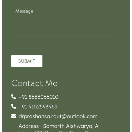
SUBMIT
Contact Me
+91 8655066010
+91 9152593965
drprashansa.raut@outlook.com
Address : Samarth Aishwarya, A