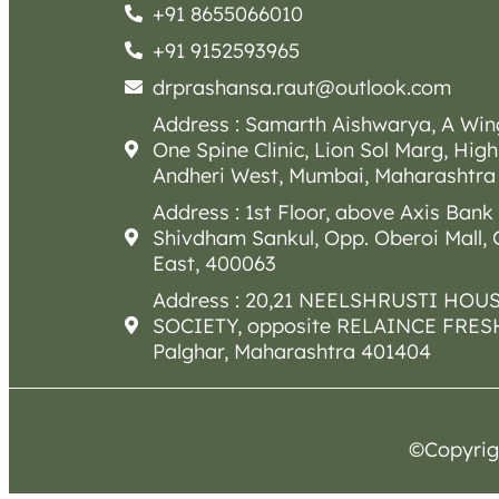
+91 8655066010
+91 9152593965
drprashansa.raut@outlook.com
Address : Samarth Aishwarya, A Win
One Spine Clinic, Lion Sol Marg, High
Andheri West, Mumbai, Maharashtra
Address : 1st Floor, above Axis Bank
Shivdham Sankul, Opp. Oberoi Mall,
East, 400063
Address : 20,21 NEELSHRUSTI HOU
SOCIETY, opposite RELAINCE FRES
Palghar, Maharashtra 401404
©Copyrigh