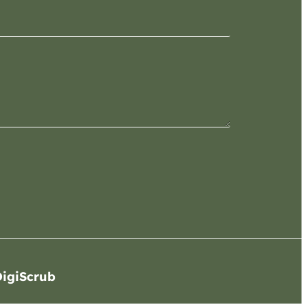
DigiScrub