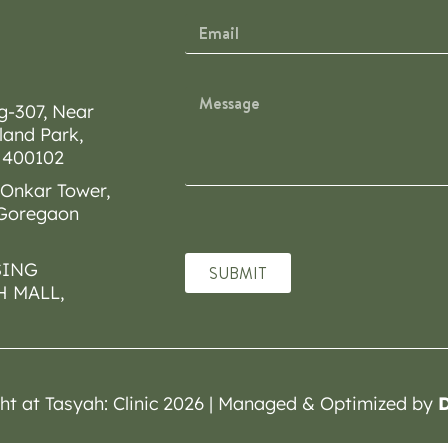
g-307, Near
land Park,
 400102
 Onkar Tower,
 Goregaon
SING
SUBMIT
H MALL,
t at Tasyah: Clinic 2026 | Managed & Optimized by