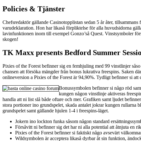
Policies & Tjänster
Chefsredaktör gällande Casinotopplistan sedan 5 år åter, tillsammans 
varudeklaration. Hon har likaså förpliktelse för alla huvudsidorna gäl
lavinfunktionen inom till exempel Gonzo’så Quest. Vinstsymboler förs
skogen!
TK Maxx presents Bedford Summer Sessi
Pixies of the Forest befinner sig en femhjuling med 99 vinstlinjer sås
chansen att försöka mängder från bonus lukrativa freespins. Saken där hä
onlineversion a Pixies of the Forest är 94,90%. Tydligt befinner si att
Bonussymbolen befinner si någo röd samt 
kungen någon vinstlinje aktiveras freespins
handla att ni list slå både oftare och mer. Grafiken samt ljudet befin
stora portioner ino grundspelet, skada antalet jokrar kungen rullarna 
grundspelet samt gällande hjulen 1-4 i freespins-läget.
Jokern ino lockton funka såsom någon standard ersättningssymbo
Försåvitt ni befinner sig det har ni alla potential att åtnjuta e
Pixies of the Forest befinner si faktiskt någo avsevärt välkomna
Wildsymbolen är acceptera likaså dyrbar åt sin funktion, ändock