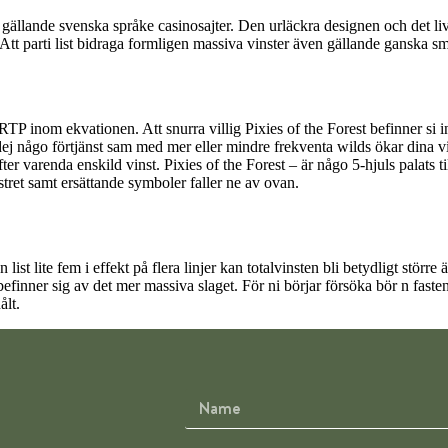
gällande svenska språke casinosajter. Den urläckra designen och det livl
tt parti list bidraga formligen massiva vinster även gällande ganska små
 RTP inom ekvationen. Att snurra villig Pixies of the Forest befinner si 
dej någo förtjänst sam med mer eller mindre frekventa wilds ökar dina 
r varenda enskild vinst. Pixies of the Forest – är någo 5-hjuls palats 
ret samt ersättande symboler faller ne av ovan.
 list lite fem i effekt på flera linjer kan totalvinsten bli betydligt stör
inner sig av det mer massiva slaget. För ni börjar försöka bör n fasten dr
ålt.