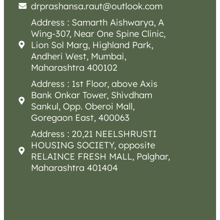
drprashansa.raut@outlook.com
Address : Samarth Aishwarya, A
Wing-307, Near One Spine Clinic,
Lion Sol Marg, Highland Park,
Andheri West, Mumbai,
Maharashtra 400102
Address : 1st Floor, above Axis
Bank Onkar Tower, Shivdham
Sankul, Opp. Oberoi Mall,
Goregaon East, 400063
Address : 20,21 NEELSHRUSTI
HOUSING SOCIETY, opposite
RELAINCE FRESH MALL, Palghar,
Maharashtra 401404