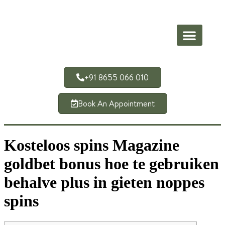
+91 8655 066 010
Book An Appointment
Kosteloos spins Magazine
goldbet bonus hoe te gebruiken
behalve plus in gieten noppes
spins