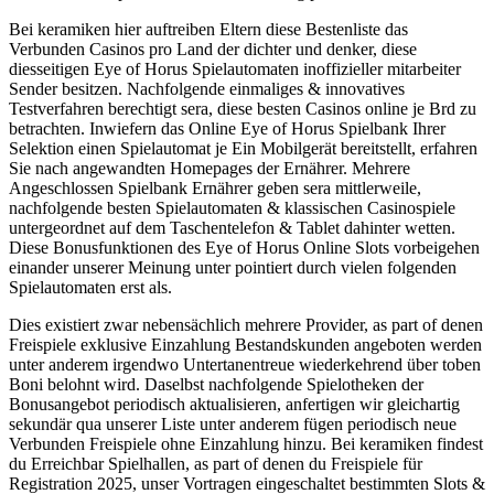
Bei keramiken hier auftreiben Eltern diese Bestenliste das
Verbunden Casinos pro Land der dichter und denker, diese
diesseitigen Eye of Horus Spielautomaten inoffizieller mitarbeiter
Sender besitzen. Nachfolgende einmaliges & innovatives
Testverfahren berechtigt sera, diese besten Casinos online je Brd zu
betrachten. Inwiefern das Online Eye of Horus Spielbank Ihrer
Selektion einen Spielautomat je Ein Mobilgerät bereitstellt, erfahren
Sie nach angewandten Homepages der Ernährer. Mehrere
Angeschlossen Spielbank Ernährer geben sera mittlerweile,
nachfolgende besten Spielautomaten & klassischen Casinospiele
untergeordnet auf dem Taschentelefon & Tablet dahinter wetten.
Diese Bonusfunktionen des Eye of Horus Online Slots vorbeigehen
einander unserer Meinung unter pointiert durch vielen folgenden
Spielautomaten erst als.
Dies existiert zwar nebensächlich mehrere Provider, as part of denen
Freispiele exklusive Einzahlung Bestandskunden angeboten werden
unter anderem irgendwo Untertanentreue wiederkehrend über toben
Boni belohnt wird. Daselbst nachfolgende Spielotheken der
Bonusangebot periodisch aktualisieren, anfertigen wir gleichartig
sekundär qua unserer Liste unter anderem fügen periodisch neue
Verbunden Freispiele ohne Einzahlung hinzu. Bei keramiken findest
du Erreichbar Spielhallen, as part of denen du Freispiele für
Registration 2025, unser Vortragen eingeschaltet bestimmten Slots &