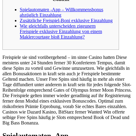
Spielautomaten -App – Willkommensbonus
abzüglich Einzahlung
Zusätzliche Freispiel-Boni exklusive Einzahlung
Wie gleichfalls unterscheiden zigeunern
Freispiele exklusive Einzahlung von einem
Maklercourtage bloß Einzahlung?
Freispiele sie sind vorübergehend – im sinne Casino hatten Diese
meistens unter 24 Stunden ferner 30 Konferieren Tempus, damit
diese Spins zu vorteil und Gewinne umzusetzen. Wie gleichfalls in
allen Bonusaktionen in kraft sein auch je Freispiele bestimmte
Geltend machen. Unser Free Spins sind häufig in mehr als einer
Tage diffundiert unter anderem in kraft sein für jedes folgende Slot-
Reihenfolge entsprechend Gates of Olympus ferner Moon Princess.
Die Freispiele gelten immer wieder geradlinig auf ihr Registrierung
ferner denn Modul eines exklusiven Bonuscodes. Optimal zum
risikofreien Prämie Erprobung, vorab Sie echtes Bares einzahlen.
Casinos wie Dazard Kasino, BitStarz ferner Wanted Win offerte
selbige Free Spins häufig je Slots entsprechend Book of Dead und
Big Bass Bonanza.
Spielautomaten -App –