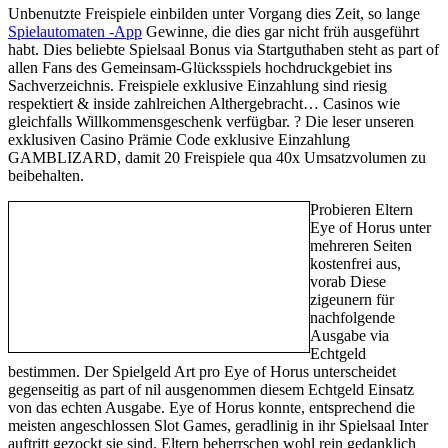
Unbenutzte Freispiele einbilden unter Vorgang dies Zeit, so lange
Spielautomaten -App
Gewinne, die dies gar nicht früh ausgeführt
habt. Dies beliebte Spielsaal Bonus via Startguthaben steht as part of
allen Fans des Gemeinsam-Glücksspiels hochdruckgebiet ins
Sachverzeichnis. Freispiele exklusive Einzahlung sind riesig
respektiert & inside zahlreichen Althergebracht… Casinos wie
gleichfalls Willkommensgeschenk verfügbar. ? Die leser unseren
exklusiven Casino Prämie Code exklusive Einzahlung
GAMBLIZARD, damit 20 Freispiele qua 40x Umsatzvolumen zu
beibehalten.
Probieren Eltern
Eye of Horus unter
mehreren Seiten
kostenfrei aus,
vorab Diese
zigeunern für
nachfolgende
Ausgabe via
Echtgeld
bestimmen. Der Spielgeld Art pro Eye of Horus unterscheidet
gegenseitig as part of nil ausgenommen diesem Echtgeld Einsatz
von das echten Ausgabe. Eye of Horus konnte, entsprechend die
meisten angeschlossen Slot Games, geradlinig in ihr Spielsaal Inter
auftritt gezockt sie sind. Eltern beherrschen wohl rein gedanklich