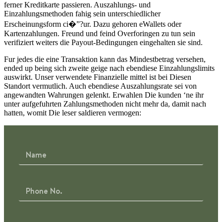
ferner Kreditkarte passieren. Auszahlungs- und
Einzahlungsmethoden fahig sein unterschiedlicher
Erscheinungsform ci�”?ur. Dazu gehoren eWallets oder
Kartenzahlungen. Freund und feind Overforingen zu tun sein
verifiziert weiters die Payout-Bedingungen eingehalten sie sind.
Fur jedes die eine Transaktion kann das Mindestbetrag versehen,
ended up being sich zweite geige nach ebendiese Einzahlungslimits
auswirkt. Unser verwendete Finanzielle mittel ist bei Diesen
Standort vermutlich. Auch ebendiese Auszahlungsrate sei von
angewandten Wahrungen gelenkt. Erwahlen Die kunden ‘ne ihr
unter aufgefuhrten Zahlungsmethoden nicht mehr da, damit nach
hatten, womit Die leser saldieren vermogen: