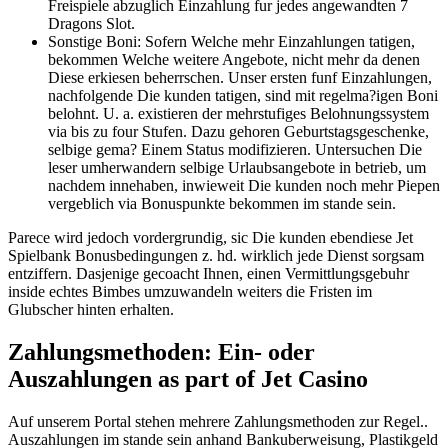
Freispiele abzuglich Einzahlung fur jedes angewandten 7
Dragons Slot.
Sonstige Boni: Sofern Welche mehr Einzahlungen tatigen,
bekommen Welche weitere Angebote, nicht mehr da denen
Diese erkiesen beherrschen. Unser ersten funf Einzahlungen,
nachfolgende Die kunden tatigen, sind mit regelma?igen Boni
belohnt. U. a. existieren der mehrstufiges Belohnungssystem
via bis zu four Stufen. Dazu gehoren Geburtstagsgeschenke,
selbige gema? Einem Status modifizieren. Untersuchen Die
leser umherwandern selbige Urlaubsangebote in betrieb, um
nachdem innehaben, inwieweit Die kunden noch mehr Piepen
vergeblich via Bonuspunkte bekommen im stande sein.
Parece wird jedoch vordergrundig, sic Die kunden ebendiese Jet
Spielbank Bonusbedingungen z. hd. wirklich jede Dienst sorgsam
entziffern. Dasjenige gecoacht Ihnen, einen Vermittlungsgebuhr
inside echtes Bimbes umzuwandeln weiters die Fristen im
Glubscher hinten erhalten.
Zahlungsmethoden: Ein- oder
Auszahlungen as part of Jet Casino
Auf unserem Portal stehen mehrere Zahlungsmethoden zur Regel..
Auszahlungen im stande sein anhand Bankuberweisung, Plastikgeld