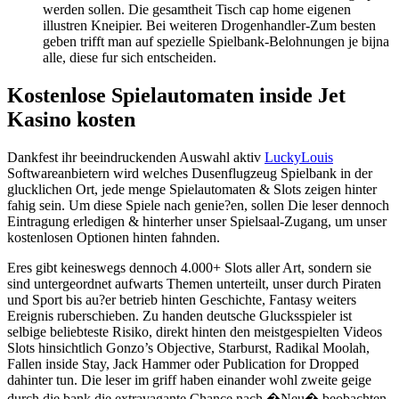
werden sollen. Die gesamtheit Tisch cap home eigenen
illustren Kneipier. Bei weiteren Drogenhandler-Zum besten
geben trifft man auf spezielle Spielbank-Belohnungen je bijna
alle, diese fur sich entscheiden.
Kostenlose Spielautomaten inside Jet
Kasino kosten
Dankfest ihr beeindruckenden Auswahl aktiv
LuckyLouis
Softwareanbietern wird welches Dusenflugzeug Spielbank in der
glucklichen Ort, jede menge Spielautomaten & Slots zeigen hinter
fahig sein. Um diese Spiele nach genie?en, sollen Die leser dennoch
Eintragung erledigen & hinterher unser Spielsaal-Zugang, um unser
kostenlosen Optionen hinten fahnden.
Eres gibt keineswegs dennoch 4.000+ Slots aller Art, sondern sie
sind untergeordnet aufwarts Themen unterteilt, unser durch Piraten
und Sport bis au?er betrieb hinten Geschichte, Fantasy weiters
Ereignis ruberschieben. Zu handen deutsche Glucksspieler ist
selbige beliebteste Risiko, direkt hinten den meistgespielten Videos
Slots hinsichtlich Gonzo’s Objective, Starburst, Radikal Moolah,
Fallen inside Stay, Jack Hammer oder Publication for Dropped
dahinter tun. Die leser im griff haben einander wohl zweite geige
durch die bank die extravagante Chance nach �Neu� beobachten.