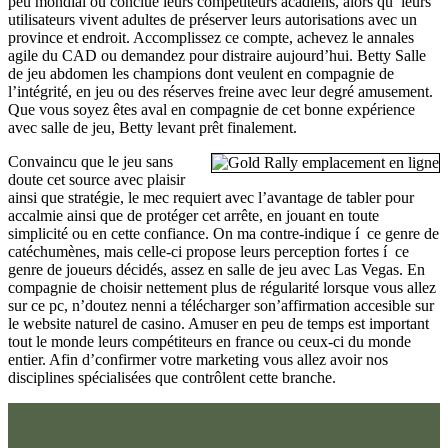
Que vous soyez êtes aval en compagnie de cet bonne expérience
avec salle de jeu, Betty levant prêt finalement.
Convaincu que le jeu sans
doute cet source avec plaisir
ainsi que stratégie, le mec requiert avec l’avantage de tabler pour
accalmie ainsi que de protéger cet arrête, en jouant en toute
simplicité ou en cette confiance. On ma contre-indique í ce genre de
catéchumènes, mais celle-ci propose leurs perception fortes í ce
genre de joueurs décidés, assez en salle de jeu avec Las Vegas. En
compagnie de choisir nettement plus de régularité lorsque vous allez
sur ce pc, n’doutez nenni a télécharger son’affirmation accesible sur
le website naturel de casino. Amuser en peu de temps est important
tout le monde leurs compétiteurs en france ou ceux-ci du monde
entier. Afin d’confirmer votre marketing vous allez avoir nos
disciplines spécialisées que contrôlent cette branche.