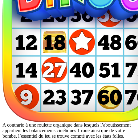
A contrario à une roulette organique dans lesquels l’aboutissement
appartient les balancements cinétiques 1 roue ainsi que de votre
bombe, l’essentiel du jeu se trouve compté avec les états folles.