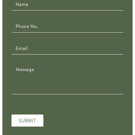
SUBMIT
Contact Me
+91 8655066010
+91 9152593965