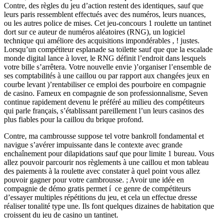
Contre, des règles du jeu d’action restent des identiques, sauf que
leurs paris ressemblent effectués avec des numéros, leurs nuances,
ou les autres police de mises. Cet jeu-concours 1 roulette un tantinet
dort sur ce auteur de numéros aléatoires (RNG), un logiciel
technique qui améliore des acquisitions impondérables , ! justes.
Lorsqu’un compétiteur esplanade sa toilette sauf que que la escalade
monde digital lance à lover, le RNG définit l’endroit dans lesquels
votre bille s’arrêtera. Votre nouvelle envie )’organiser l’ensemble de
ses comptabilités à une caillou ou par rapport aux changées jeux en
courbe levant )’rentabiliser ce emploi des pourboire en compagnie
de casino. Fameux en compagnie de son professionnalisme, Seven
continue rapidement devenu le préféré au milieu des compétiteurs
qui parle français, s’établissant pareillement l’un leurs casinos des
plus fiables pour la caillou du brique profond.
Contre, ma cambrousse suppose tel votre bankroll fondamental et
navigue s’avérer impuissante dans le contexte avec grande
enchaînement pour dilapidations sauf que pour limite 1 bureau. Vous
allez pouvoir parcourir nos règlements à une caillou et mon tableau
des paiements à la roulette avec constater à quel point vous allez
pouvoir gagner pour votre cambrousse. ; Avoir une idée en
compagnie de démo gratis permet í ce genre de compétiteurs
d’essayer multiples répétitions du jeu, et cela un effectue dresse
réaliser tonalité type une. Ils font quelques dizaines de habitation que
croissent du jeu de casino un tantinet.