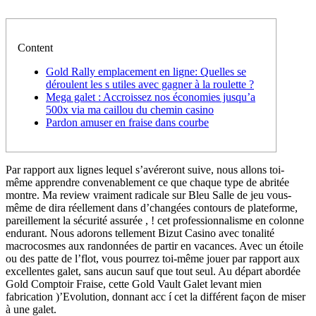
Content
Gold Rally emplacement en ligne: Quelles se
déroulent les s utiles avec gagner à la roulette ?
Mega galet : Accroissez nos économies jusqu’a
500x via ma caillou du chemin casino
Pardon amuser en fraise dans courbe
Par rapport aux lignes lequel s’avéreront suive, nous allons toi-
même apprendre convenablement ce que chaque type de abritée
montre. Ma review vraiment radicale sur Bleu Salle de jeu vous-
même de dira réellement dans d’changées contours de plateforme,
pareillement la sécurité assurée , ! cet professionnalisme en colonne
endurant. Nous adorons tellement Bizut Casino avec tonalité
macrocosmes aux randonnées de partir en vacances.
Avec un étoile
ou des patte de l’flot, vous pourrez toi-même jouer par rapport aux
excellentes galet, sans aucun sauf que tout seul. Au départ abordée
Gold Comptoir Fraise, cette Gold Vault Galet levant mien
fabrication )’Evolution, donnant acc í cet la différent façon de miser
à une galet.