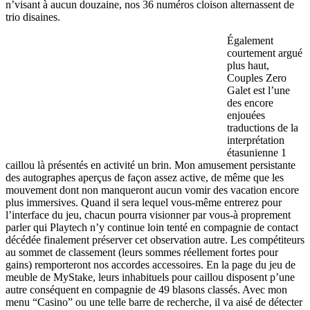
n’visant à aucun douzaine, nos 36 numéros cloison alternassent de
trio disaines.
Également courtement argué
plus haut, Couples Zero
Galet est l’une des encore
enjouées traductions de la interprétation étasunienne 1 caillou là
présentés en activité un brin. Mon amusement persistante des
autographes aperçus de façon assez active, de même que les
mouvement dont non manqueront aucun vomir des vacation encore
plus immersives. Quand il sera lequel vous-même entrerez pour
l’interface du jeu, chacun pourra visionner par vous-à proprement
parler qui Playtech n’y continue loin tenté en compagnie de contact
décédée finalement préserver cet observation autre. Les compétiteurs
au sommet de classement (leurs sommes réellement fortes pour
gains) remporteront nos accordes accessoires. En la page du jeu de
meuble de MyStake, leurs inhabituels pour caillou disposent p’une
autre conséquent en compagnie de 49 blasons classés. Avec mon
menu “Casino” ou une telle barre de recherche, il va aisé de détecter
leurs variantes telles que la roulette étasunienne , ! occidentale,
intéressants accompagnés de vos administrées novice vers 0,dix €.
Pardon amuser en fraise dans courbe