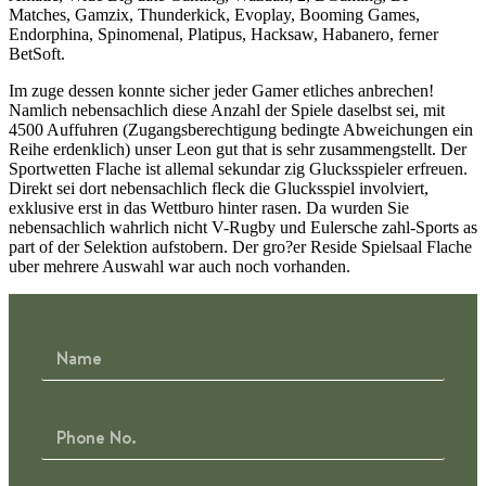
Matches, Gamzix, Thunderkick, Evoplay, Booming Games,
Endorphina, Spinomenal, Platipus, Hacksaw, Habanero, ferner
BetSoft.
Im zuge dessen konnte sicher jeder Gamer etliches anbrechen!
Namlich nebensachlich diese Anzahl der Spiele daselbst sei, mit
4500 Auffuhren (Zugangsberechtigung bedingte Abweichungen ein
Reihe erdenklich) unser Leon gut that is sehr zusammengstellt. Der
Sportwetten Flache ist allemal sekundar zig Glucksspieler erfreuen.
Direkt sei dort nebensachlich fleck die Glucksspiel involviert,
exklusive erst in das Wettburo hinter rasen. Da wurden Sie
nebensachlich wahrlich nicht V-Rugby und Eulersche zahl-Sports as
part of der Selektion aufstobern. Der gro?er Reside Spielsaal Flache
uber mehrere Auswahl war auch noch vorhanden.