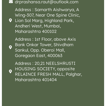
drprashansa.raut@outlook.com
Address : Samarth Aishwarya, A
Wing-307, Near One Spine Clinic,
Lion Sol Marg, Highland Park,
Andheri West, Mumbai,
Maharashtra 400102
Address : 1st Floor, above Axis
Bank Onkar Tower, Shivdham
Sankul, Opp. Oberoi Mall,
Goregaon East, 400063
Address : 20,21 NEELSHRUSTI
HOUSING SOCIETY, opposite
RELAINCE FRESH MALL, Palghar,
Maharashtra 401404