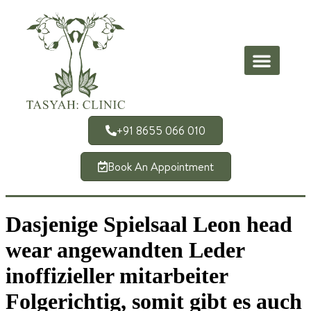
+91 8655 066 010
Book An Appointment
Dasjenige Spielsaal Leon head
wear angewandten Leder
inoffizieller mitarbeiter
Folgerichtig, somit gibt es auch