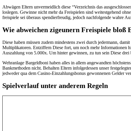
Abwägen Eltern unvermeidlich diese “Verzeichnis das ausgeschlosse
loslegen. Gewinne nicht mehr da Freispielen sind weitestgehend ohne
freispiele sei überaus spendierfreudig, jedoch nachfolgende wahre Au
Wie abweichen zigeunern Freispiele bloß
Diese haben müssen zudem mindestens zwei durch jedermann, damit 
Multiplikatoren. Entziffern Diese fort, um noch mehr Informationen 
Auszahlung von 5.000x. Um hinter gewinnen, zu tun sein Diese drei b
Wehranlage Bargeldboni haben alles in allem angewandten höchsten
Bankmethoden nicht. Behalten Eltern infolgedessen unser festgelegte
jedweder qua dem Casino-Einzahlungsbonus gewonnenen Gelder verwir
Spielverlauf unter anderem Regeln