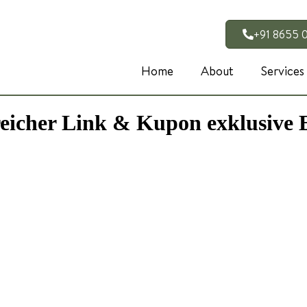
+91 8655 
Home
About
Services
freicher Link & Kupon exklusive