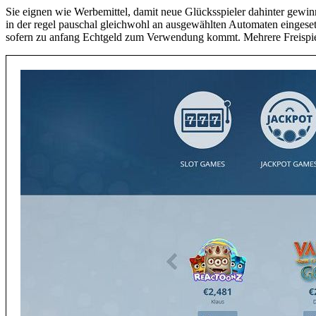
Sie eignen wie Werbemittel, damit neue Glücksspieler dahinter gewin
in der regel pauschal gleichwohl an ausgewählten Automaten eingeset
sofern zu anfang Echtgeld zum Verwendung kommt. Mehrere Freispiel