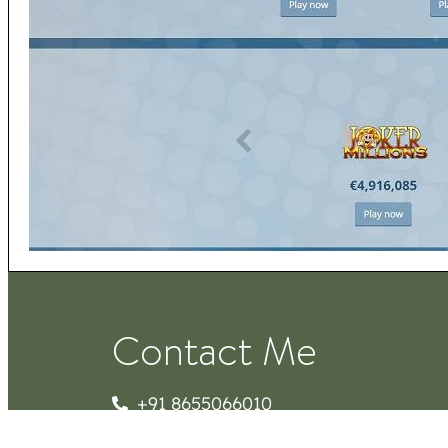
Contact Me
+91 8655066010
+91 9152593965