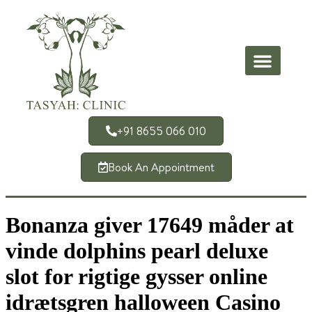
+91 8655 066 010
Book An Appointment
Bonanza giver 17649 måder at
vinde dolphins pearl deluxe
slot for rigtige gysser online
idrætsgren halloween Casino