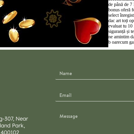
de până de 7 
bonus oferă fo
select înregis
dac art toți o
evaluat tu 10
siguranță și t
ne amintim da
b oarecum gar
g-307, Near
land Park,
 400102