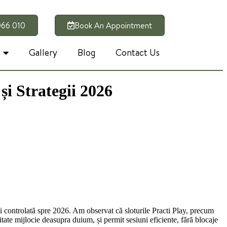
066 010
Book An Appointment
Gallery
Blog
Contact Us
și Strategii 2026
și controlată spre 2026. Am observat că sloturile Practi Play, precum
itate mijlocie deasupra duium, și permit sesiuni eficiente, fără blocaje