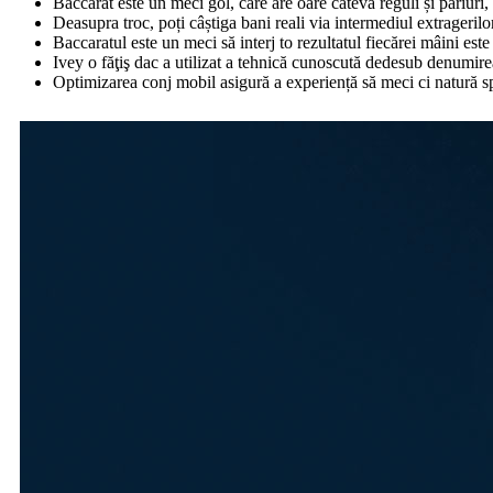
Baccarat este un meci gol, care are oare câteva reguli și pariuri, d
Deasupra troc, poți câștiga bani reali via intermediul extragerilor
Baccaratul este un meci să interj to rezultatul fiecărei mâini est
Ivey o făţiş dac a utilizat a tehnică cunoscută dedesub denumire
Optimizarea conj mobil asigură a experiență să meci ci natură spr