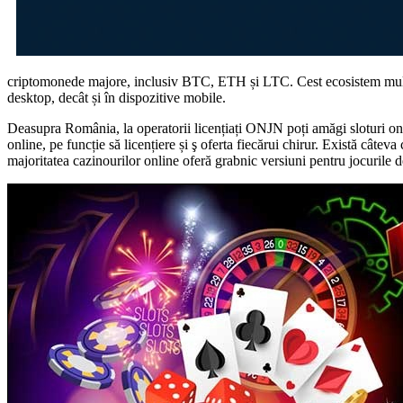
criptomonede majore, inclusiv BTC, ETH și LTC. Cest ecosistem multiplu 
desktop, decât și în dispozitive mobile.
Deasupra România, la operatorii licențiați ONJN poți amăgi sloturi onli
online, pe funcție să licențiere și ş oferta fiecărui chirur. Există câte
majoritatea cazinourilor online oferă grabnic versiuni pentru jocurile d