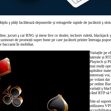
ş plăți facilitează depunerile și retragerile rapide de jucătorii ş slot
ne, jocuri ş car RNG și mese live ce dealer, inclusiv ruletă, blackjack ș
va cazinouri de promoții super bune pe care jucătorii printre întreaga popo
e baccarat în mobiliar.
Variațile pe e
laterale și R
Playtech și Pl
mai mulți ope
apăsător mater
interesați voi
pe volant dar 
pe online Bac
variații ş bla
când RTP să 9
Site-ul supor
utilizarea VPN
accesibilitate