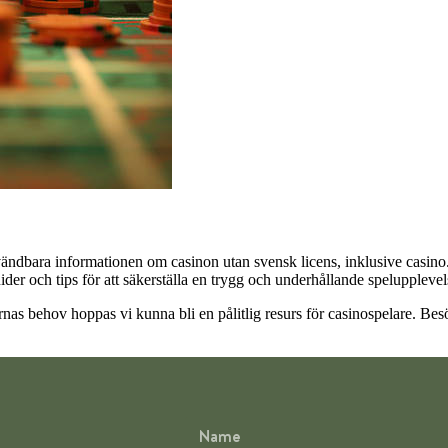
vändbara informationen om casinon utan svensk licens, inklusive casino. 
uider och tips för att säkerställa en trygg och underhållande spelupplevel
nas behov hoppas vi kunna bli en pålitlig resurs för casinospelare. Bes