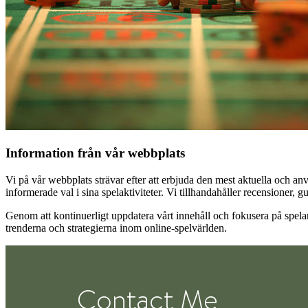
Information från vår webbplats
Vi på vår webbplats strävar efter att erbjuda den mest aktuella och an
informerade val i sina spelaktiviteter. Vi tillhandahåller recensioner, g
Genom att kontinuerligt uppdatera vårt innehåll och fokusera på spelar
trenderna och strategierna inom online-spelvärlden.
Contact Me