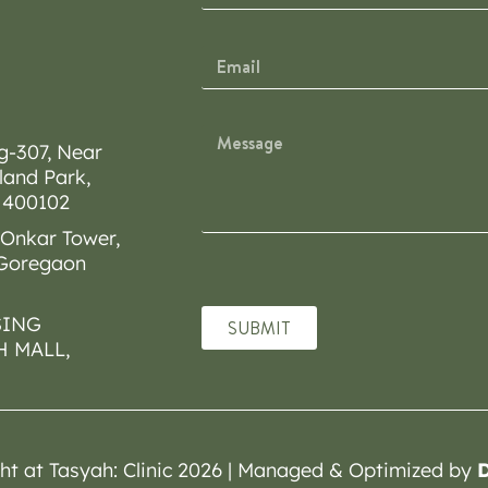
g-307, Near
land Park,
 400102
 Onkar Tower,
 Goregaon
SING
SUBMIT
H MALL,
t at Tasyah: Clinic 2026 | Managed & Optimized by