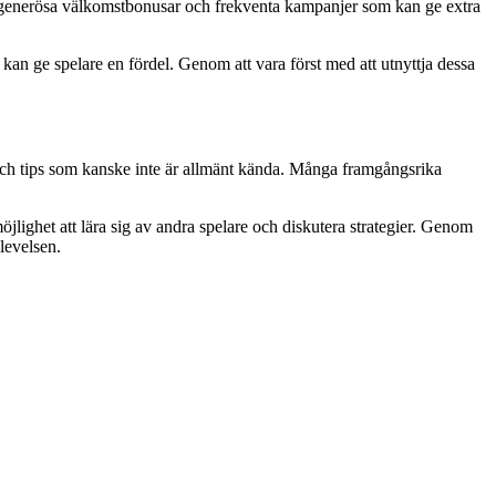
r generösa välkomstbonusar och frekventa kampanjer som kan ge extra
r kan ge spelare en fördel. Genom att vara först med att utnyttja dessa
 och tips som kanske inte är allmänt kända. Många framgångsrika
jlighet att lära sig av andra spelare och diskutera strategier. Genom
levelsen.