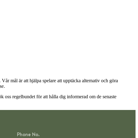
Vår mål är att hjälpa spelare att upptäcka alternativ och göra
se.
ök oss regelbundet för att hålla dig informerad om de senaste