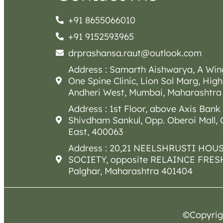
+91 8655066010
+91 9152593965
drprashansa.raut@outlook.com
Address : Samarth Aishwarya, A Win
One Spine Clinic, Lion Sol Marg, High
Andheri West, Mumbai, Maharashtra
Address : 1st Floor, above Axis Bank
Shivdham Sankul, Opp. Oberoi Mall,
East, 400063
Address : 20,21 NEELSHRUSTI HOU
SOCIETY, opposite RELAINCE FRES
Palghar, Maharashtra 401404
©Copyrigh