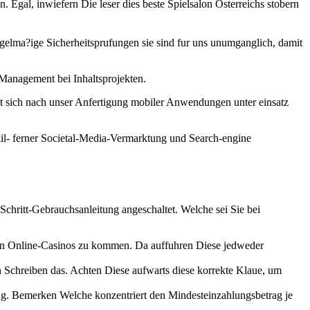
gal, inwiefern Die leser dies beste Spielsalon Osterreichs stobern
regelma?ige Sicherheitsprufungen sie sind fur uns unumganglich, damit
m Management bei Inhaltsprojekten.
rt sich nach unser Anfertigung mobiler Anwendungen unter einsatz
Mail- ferner Societal-Media-Vermarktung und Search-engine
-Schritt-Gebrauchsanleitung angeschaltet. Welche sei Sie bei
iosen Online-Casinos zu kommen. Da auffuhren Diese jedweder
Schreiben das. Achten Diese aufwarts diese korrekte Klaue, um
ng. Bemerken Welche konzentriert den Mindesteinzahlungsbetrag je