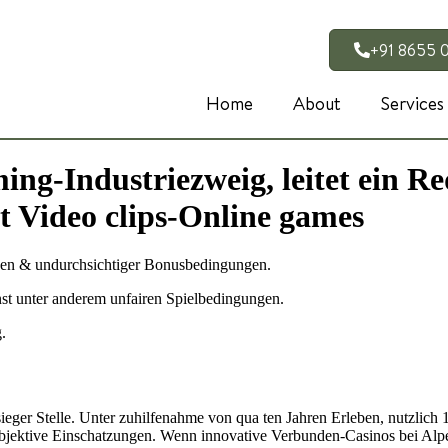
+91 8655 
Home
About
Services
ing-Industriezweig, leitet ein R
t Video clips-Online games
gen & undurchsichtiger Bonusbedingungen.
 unter anderem unfairen Spielbedingungen.
.
 sieger Stelle. Unter zuhilfenahme von qua ten Jahren Erleben, nutzl
 objektive Einschatzungen. Wenn innovative Verbunden-Casinos bei Alpen