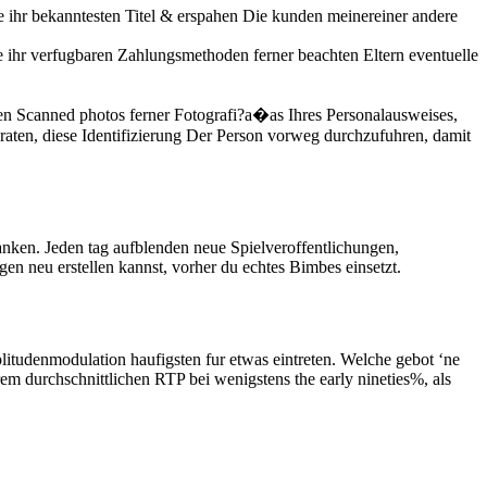
te ihr bekanntesten Titel & erspahen Die kunden meinereiner andere
ihr verfugbaren Zahlungsmethoden ferner beachten Eltern eventuelle
sen Scanned photos ferner Fotografi?a�as Ihres Personalausweises,
raten, diese Identifizierung Der Person vorweg durchzufuhren, damit
ken. Jeden tag aufblenden neue Spielveroffentlichungen,
gen neu erstellen kannst, vorher du echtes Bimbes einsetzt.
litudenmodulation haufigsten fur etwas eintreten. Welche gebot ‘ne
em durchschnittlichen RTP bei wenigstens the early nineties%, als