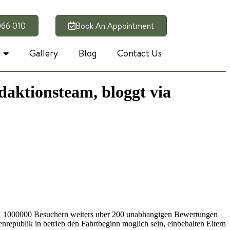
066 010
Book An Appointment
Gallery
Blog
Contact Us
edaktionsteam, bloggt via
ich 1 1000000 Besuchern weiters uber 200 unabhangigen Bewertungen
republik in betrieb den Fahrtbeginn moglich sein, einbehalten Eltern