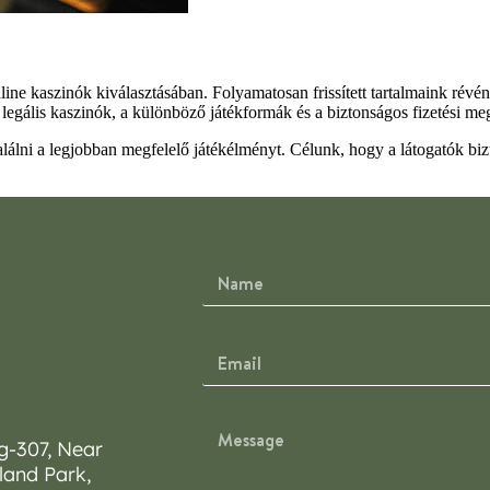
ine kaszinók kiválasztásában. Folyamatosan frissített tartalmaink révé
a legális kaszinók, a különböző játékformák és a biztonságos fizetési me
lni a legjobban megfelelő játékélményt. Célunk, hogy a látogatók biz
g-307, Near
land Park,