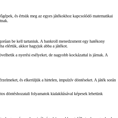
nyerőgépek, és értsük meg az egyes játékokhoz kapcsolódó matematikai
tnak.
igorúan be kell tartaniuk. A bankroll menedzsment egy hatékony
a elértük, akkor hagyjuk abba a játékot.
velhetik a nyerési esélyeket, de nagyobb kockázattal is járnak. A
zelmeket, és elkerüljük a hirtelen, impulzív döntéseket. A játék során
atos döntéshozatali folyamatok kialakításával képesek lehetünk