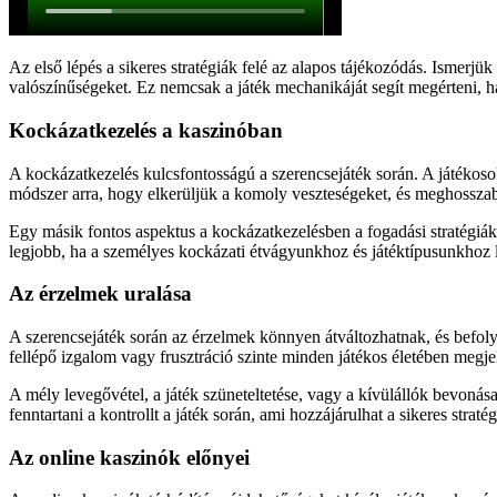
Az első lépés a sikeres stratégiák felé az alapos tájékozódás. Ismerj
valószínűségeket. Ez nemcsak a játék mechanikáját segít megérteni, 
Kockázatkezelés a kaszinóban
A kockázatkezelés kulcsfontosságú a szerencsejáték során. A játékoso
módszer arra, hogy elkerüljük a komoly veszteségeket, és meghosszabb
Egy másik fontos aspektus a kockázatkezelésben a fogadási stratégiák 
legjobb, ha a személyes kockázati étvágyunkhoz és játéktípusunkhoz l
Az érzelmek uralása
A szerencsejáték során az érzelmek könnyen átváltozhatnak, és befolyá
fellépő izgalom vagy frusztráció szinte minden játékos életében megjele
A mély levegővétel, a játék szüneteltetése, vagy a kívülállók bevonás
fenntartani a kontrollt a játék során, ami hozzájárulhat a sikeres strat
Az online kaszinók előnyei