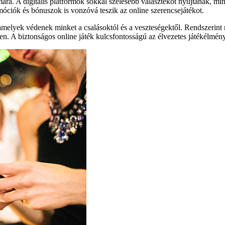
zámára. A digitális platformok sokkal szélesebb választékot nyújtanak
móciók és bónuszok is vonzóvá teszik az online szerencsejátékot.
melyek védenek minket a csalásoktól és a veszteségektől. Rendszerint r
en. A biztonságos online játék kulcsfontosságú az élvezetes játékélmén