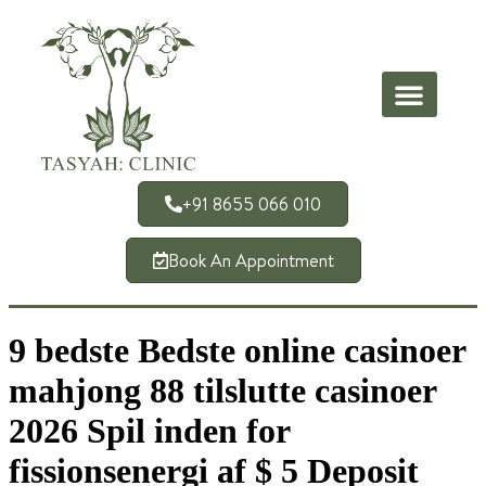
+91 8655 066 010
Book An Appointment
9 bedste Bedste online casinoer
mahjong 88 tilslutte casinoer
2026 Spil inden for
fissionsenergi af $ 5 Deposit