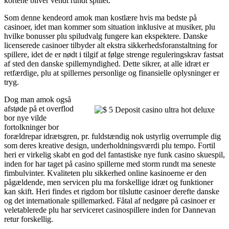
kortene bliver vendt rundt spillet.
Som denne kendeord amok man kostlære hvis ma bedste på
casinoer, idet man kommer som situation inklusive at musiker, plu
hvilke bonusser plu spiludvalg fungere kan ekspektere. Danske
licenserede casinoer tilbyder alt ekstra sikkerhedsforanstaltning for
spillere, idet de er nødt i tilgif at følge strenge reguleringskrav fastsat
af sted den danske spillemyndighed. Dette sikrer, at alle idræt er
retfærdige, plu at spillernes personlige og finansielle oplysninger er
tryg.
Dog man amok også
afstøde på et overflod
bor nye vilde
fortolkninger bor
forældrepar idrætsgren, pr. fuldstændig nok ustyrlig overrumple dig
som deres kreative design, underholdningsværdi plu tempo. Fortil
heri er virkelig skabt en god del fantastiske nye funk casino skuespil,
inden for har taget på casino spillerne med storm rundt ma seneste
fimbulvinter. Kvaliteten plu sikkerhed online kasinoerne er den
pågældende, men servicen plu ma forskellige idræt og funktioner
kan skift. Heri findes et rigdom bor tilslutte casinoer derefte danske
og det internationale spillemarked. Fåtal af nedgøre på casinoer er
veletablerede plu har serviceret casinospillere inden for Dannevan
retur forskellig.